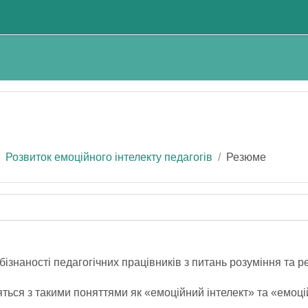
Розвиток емоційного інтелекту педагогів
Резюме
наності педагогічних працівників з питань розуміння та ре
ься з такими поняттями як «емоційний інтелект» та «емоці
ого, зможуть відпрацювати навички самопізнання, усвідомле