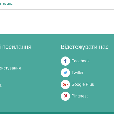
игомина
і посилання
Відстежувати нас
Facebook
ристування
Twitter
Google Plus
а
Pinterest