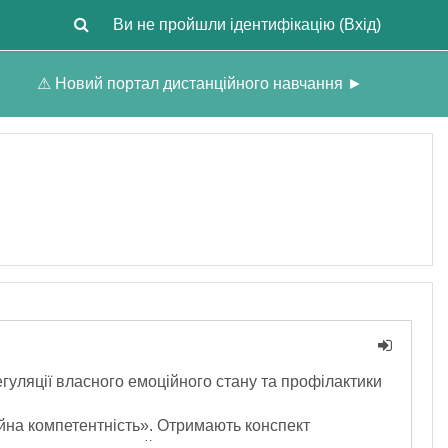
Ви не пройшли ідентифікацію (
Вхід
)
⚠ Новий портал дистанційного навчання ►
гуляції власного емоційного стану та профілактики
йна компетентність». Отримають конспект
ння власного емоційного стану та саморегуляції,