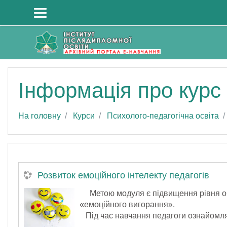
До головного змісту
Інформація про курс
На головну
Курси
Психолого-педагогічна освіта
Розвиток емоційного інтелекту педагогів
Метою модуля є підвищення рівня обіз
«емоційного вигорання».
Під час навчання педагоги ознайомлят
тренінгового заняття за допомогою як